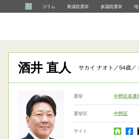
コラム
衆議院選挙
参議院選挙
地
酒井 直人
サカイ ナオト／54歳／ 
選挙
中野区長選
選挙区
中野区
サイト