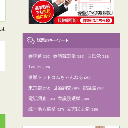
ます
話題のキーワード
参院選
参議院選挙
自民党
(370)
(359)
(333)
Twitter
(313)
選挙ドットコムちゃんねる
(282)
東京都
世論調査
都議選
(264)
(260)
(240)
電話調査
衆議院選挙
(234)
(230)
統一地方選挙
立憲民主党
(227)
(218)