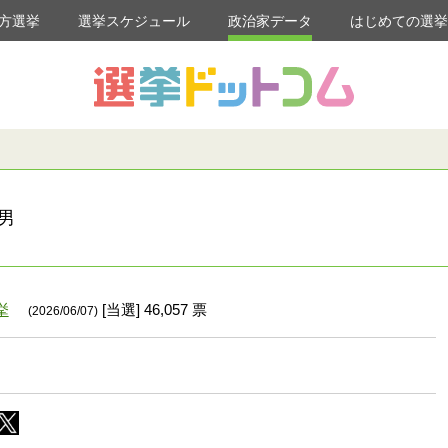
方選挙
選挙スケジュール
政治家データ
はじめての選
男
挙
[当選] 46,057 票
(2026/06/07)