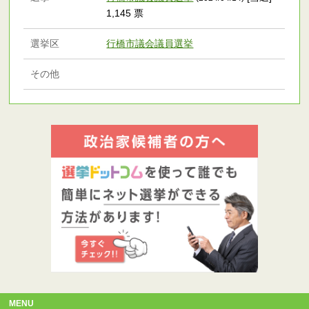
1,145 票
選挙区
行橋市議会議員選挙
その他
MENU