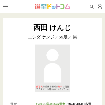
西田 けんじ
ニシダ ケンジ／59歳／ 男
選挙
行橋市議会議員選挙
[当選]
(2024/04/14)