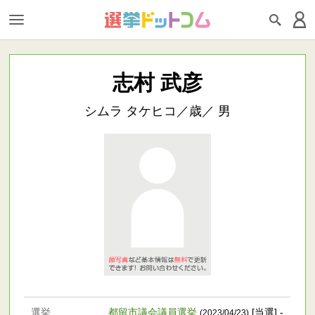
志村 武彦
シムラ タケヒコ／歳／ 男
選挙
都留市議会議員選挙
[当選] -
(2023/04/23)