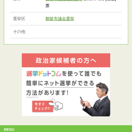
票
選挙区
都留市議会選挙
その他
MENU