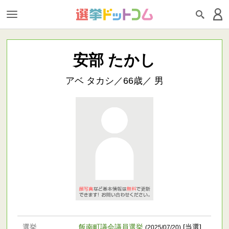
安部 たかし
アベ タカシ／66歳／ 男
選挙
飯南町議会議員選挙
[当選]
(2025/07/20)