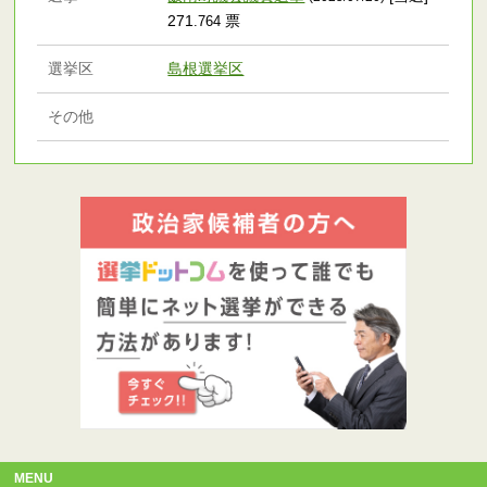
271
票
.764
選挙区
島根選挙区
その他
MENU