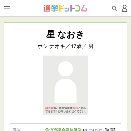
星 なおき
ホシ ナオキ／47歳／ 男
選挙
魚沼市議会議員選挙
[当選]
(2025/06/15)