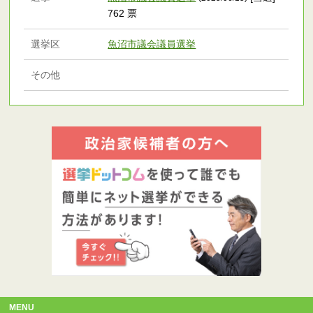
762 票
選挙区
魚沼市議会議員選挙
その他
MENU