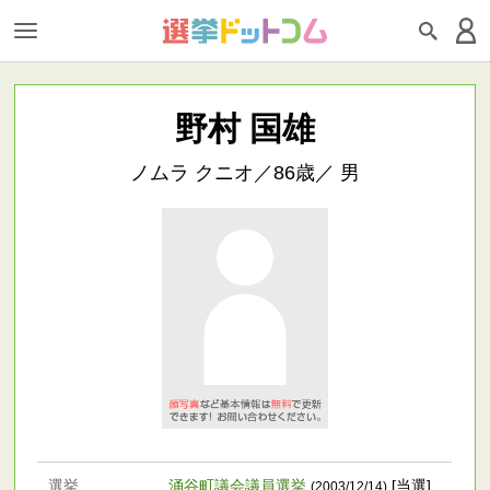
野村 国雄
ノムラ クニオ／86歳／ 男
選挙
涌谷町議会議員選挙
[当選]
(2003/12/14)