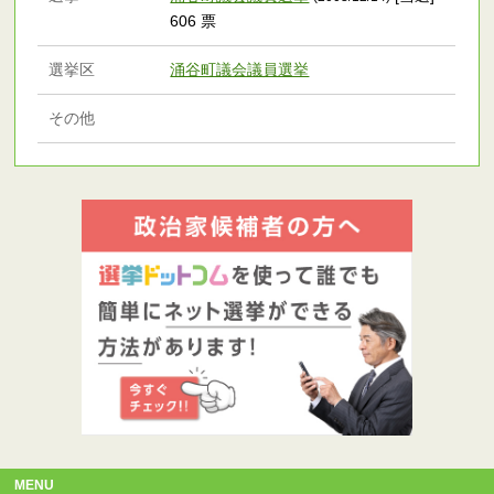
606 票
選挙区
涌谷町議会議員選挙
その他
MENU