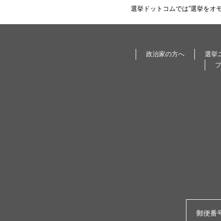
選挙ドットコムでは”選挙をオ
政治家の方へ
選挙
郵便番