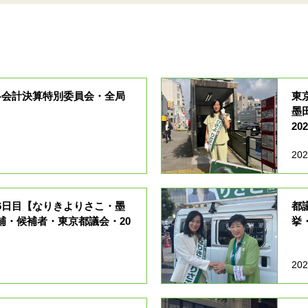
各会計決算特別委員会・全局
東
墨
20
202
6日目【なりきよりさこ・墨
都
補・候補者・東京都議会・20
挙
202