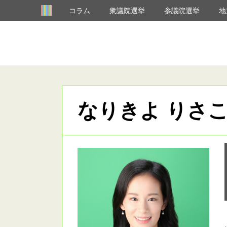
コラム
衆議院選挙
参議院選挙
地
なりきよ りさ