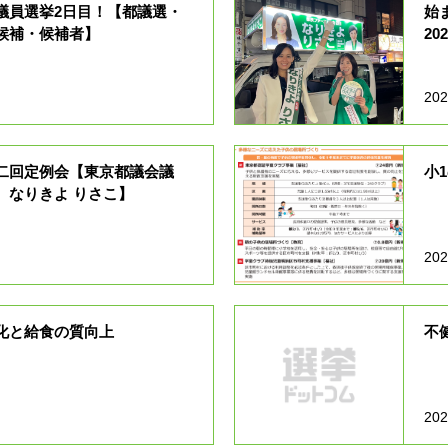
議員選挙2日目！【都議選・
始
候補・候補者】
2
202
二回定例会【東京都議会議
小
 なりきよ りさこ】
202
化と給食の質向上
不
202