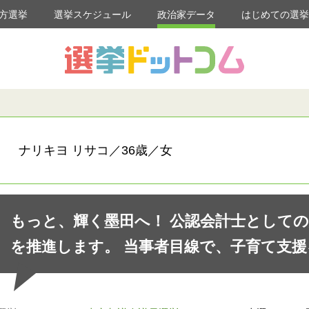
方選挙
選挙スケジュール
政治家データ
はじめての選
こ
ナリキヨ リサコ／36歳／女
もっと、輝く墨田へ！ 公認会計士として
を推進します。 当事者目線で、子育て支