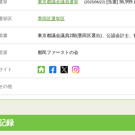
選挙
東京都議会議員選挙
[当選] 36,999
(2025/06/22)
選挙区
墨田区選挙区
肩書
東京都議会議員2期(墨田区選出)、公認会計士、
党派
都民ファーストの会
サイト
その他
記録