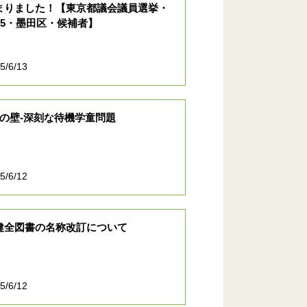
まりました！【東京都議会議員選挙・
025・墨田区・候補者】
5/6/13
1の壁-深刻な待機学童問題
5/6/12
健全図書の名称改訂について
5/6/12