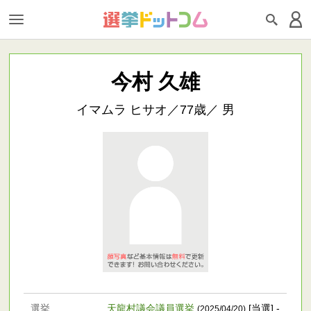
今村 久雄
イマムラ ヒサオ／77歳／ 男
選挙
天龍村議会議員選挙
[当選] -
(2025/04/20)