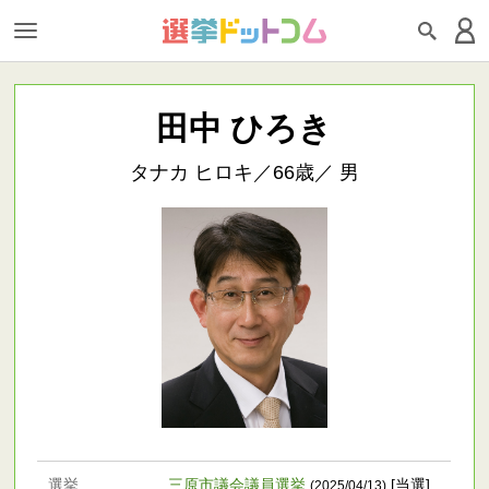
田中 ひろき
タナカ ヒロキ／66歳／ 男
選挙
三原市議会議員選挙
[当選]
(2025/04/13)