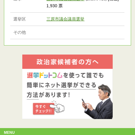
1,930 票
選挙区
三原市議会議員選挙
その他
MENU