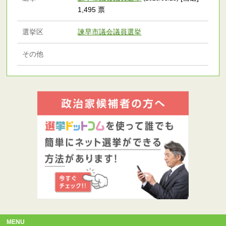
1,495 票
選挙区
諫早市議会議員選挙
その他
MENU