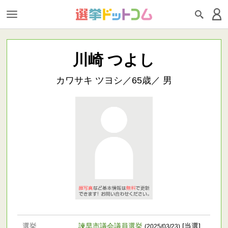
川崎 つよし
カワサキ ツヨシ／65歳／ 男
選挙
諫早市議会議員選挙
[当選]
(2025/03/23)