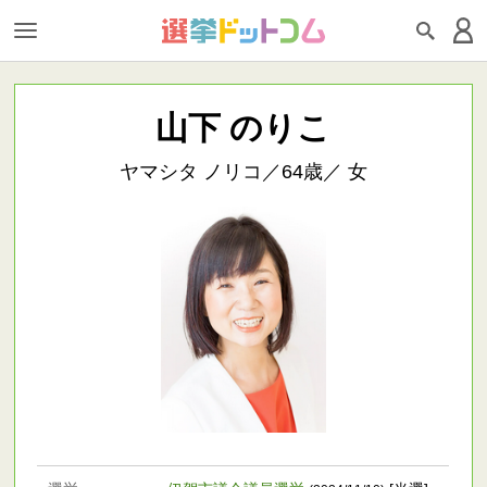
山下 のりこ
ヤマシタ ノリコ／64歳／ 女