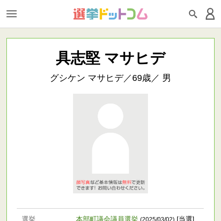
具志堅 マサヒデ
グシケン マサヒデ／69歳／ 男
選挙
本部町議会議員選挙
[当選]
(2025/03/02)