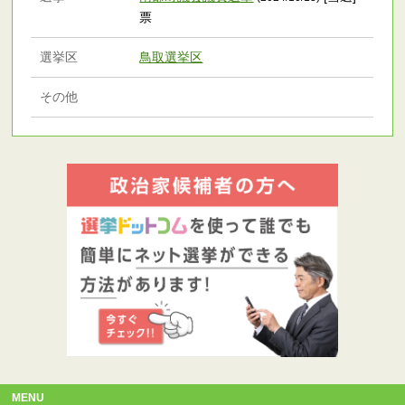
票
選挙区
鳥取選挙区
その他
MENU