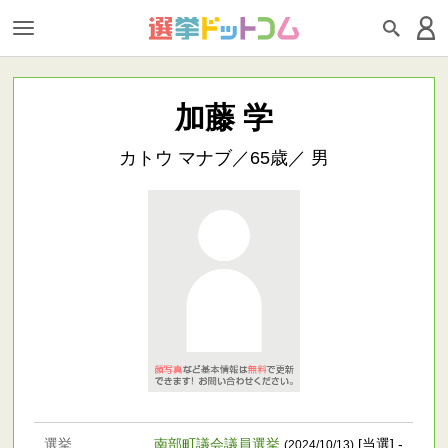
加藤 学
カトウ マナブ／65歳／ 男
選挙
南部町議会議員選挙
[当選] -
(2024/10/13)