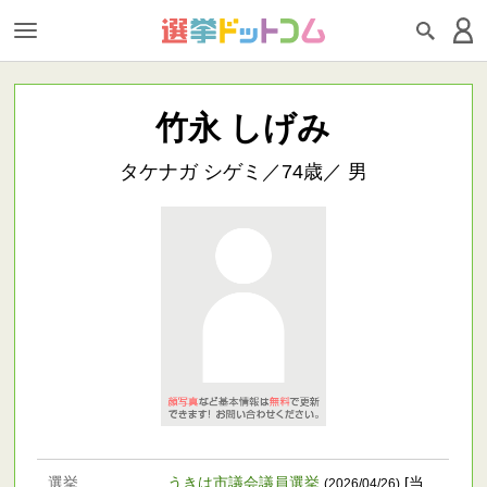
竹永 しげみ
タケナガ シゲミ／74歳／ 男
選挙
うきは市議会議員選挙
[当
(2026/04/26)