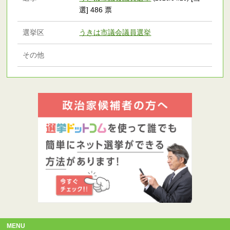
選] 486 票
選挙区
うきは市議会議員選挙
その他
MENU