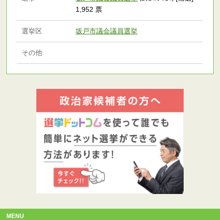
1,952 票
選挙区
坂戸市議会議員選挙
その他
MENU