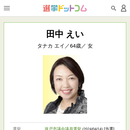
田中 えい
タナカ エイ／64歳／ 女
選挙
坂戸市議会議員選挙
[当選]
(2024/04/14)