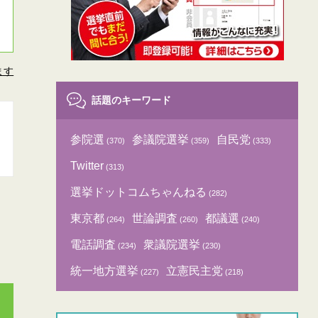
ます
話題のキーワード
参院選
参議院選挙
自民党
(370)
(359)
(333)
Twitter
(313)
選挙ドットコムちゃんねる
(282)
東京都
世論調査
都議選
(264)
(260)
(240)
電話調査
衆議院選挙
(234)
(230)
統一地方選挙
立憲民主党
(227)
(218)