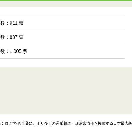
票数：911 票
票数：837 票
数：1,005 票
モシロク”を合言葉に、より多くの選挙報道・政治家情報を掲載する日本最大