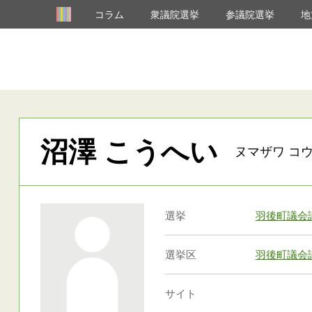
コラム
衆議院選挙
参議院選挙
地
沼澤 こうへい
ヌマザワ コウ
選挙
羽後町議会
選挙区
羽後町議会
サイト