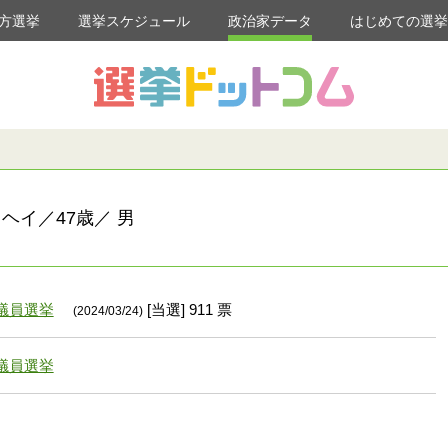
方選挙
選挙スケジュール
政治家データ
はじめての選
ヘイ／47歳／ 男
議員選挙
[当選] 911 票
(2024/03/24)
議員選挙