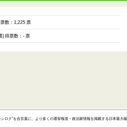
得票数：1,225 票
選] 得票数：- 票
モシロク”を合言葉に、より多くの選挙報道・政治家情報を掲載する日本最大