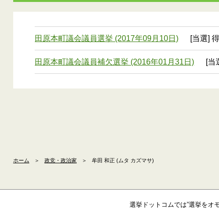
田原本町議会議員選挙 (2017年09月10日)
[当選] 
田原本町議会議員補欠選挙 (2016年01月31日)
[当
ホーム
＞
政党・政治家
＞
牟田 和正 (ムタ カズマサ)
選挙ドットコムでは”選挙をオ