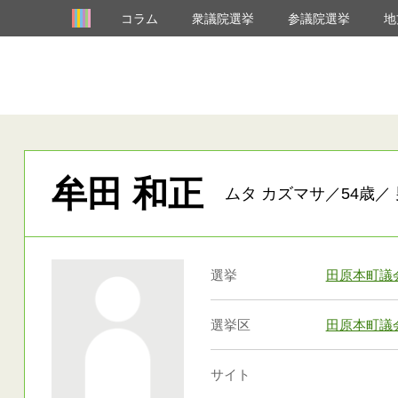
コラム
衆議院選挙
参議院選挙
地
牟田 和正
ムタ カズマサ／54歳／ 
選挙
田原本町議
選挙区
田原本町議
サイト