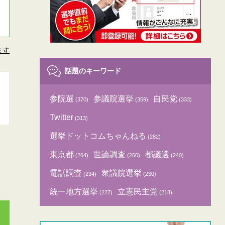
ます
話題のキーワード
参院選
参議院選挙
自民党
(370)
(359)
(333)
Twitter
(313)
選挙ドットコムちゃんねる
(282)
東京都
世論調査
都議選
(264)
(260)
(240)
電話調査
衆議院選挙
(234)
(230)
統一地方選挙
立憲民主党
(227)
(218)