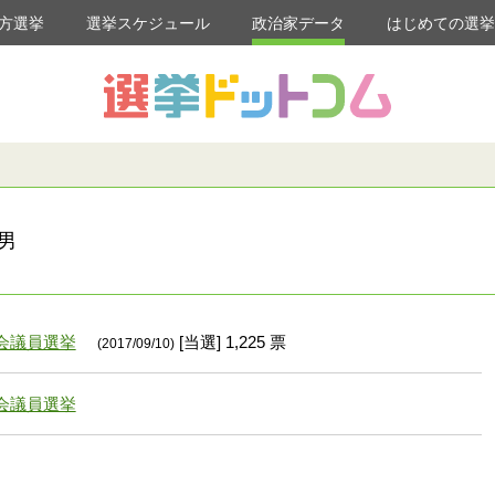
方選挙
選挙スケジュール
政治家データ
はじめての選
男
会議員選挙
[当選] 1,225 票
(2017/09/10)
会議員選挙