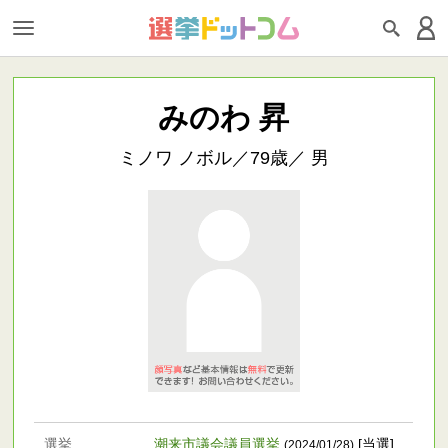
みのわ 昇
ミノワ ノボル／79歳／ 男
選挙
潮来市議会議員選挙
[当選]
(2024/01/28)