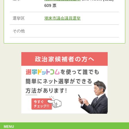
609 票
選挙区
潮来市議会議員選挙
その他
MENU