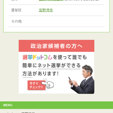
選挙区
宜野湾市
その他
MENU