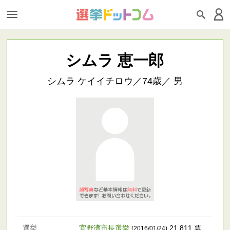
シムラ 恵一郎
シムラ ケイイチロウ／74歳／ 男
選挙
宜野湾市長選挙
21,811 票
(2016/01/24)