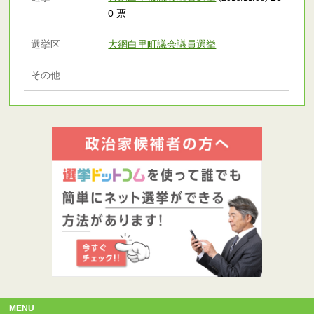
0 票
選挙区
大網白里町議会議員選挙
その他
MENU