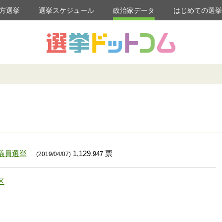
方選挙
選挙スケジュール
政治家データ
はじめての選
議員選挙
1,129
票
.947
(2019/04/07)
区