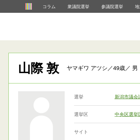
コラム
衆議院選挙
参議院選挙
地
山際 敦
ヤマギワ アツシ／49歳／ 男
選挙
新潟市議会
選挙区
中央区選挙
サイト