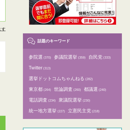
ます
話題のキーワード
参院選
参議院選挙
自民党
(370)
(359)
(333)
Twitter
(313)
選挙ドットコムちゃんねる
(282)
東京都
世論調査
都議選
(264)
(260)
(240)
電話調査
衆議院選挙
(234)
(230)
統一地方選挙
立憲民主党
(227)
(218)