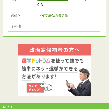
票
0
選挙区
小牧市議会議員選挙
その他
MENU