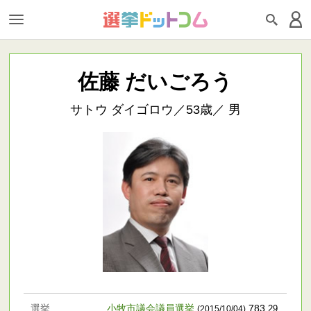
佐藤 だいごろう
サトウ ダイゴロウ／53歳／ 男
選挙
小牧市議会議員選挙
783
.29
(2015/10/04)