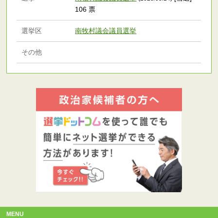
106 票
選挙区
南牧村議会議員選挙
その他
MENU