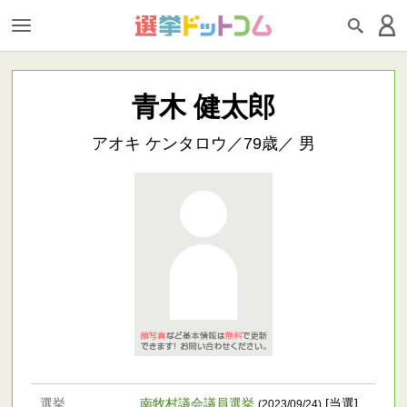
青木 健太郎
アオキ ケンタロウ／79歳／ 男
選挙
南牧村議会議員選挙
[当選]
(2023/09/24)