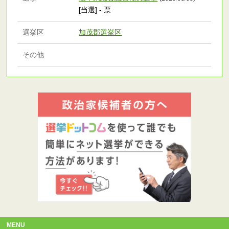
[当選] - 票
選挙区
加茂郡選挙区
その他
MENU