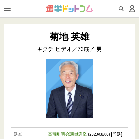
菊地 英雄
キクチ ヒデオ／73歳／ 男
選挙
高畠町議会議員選挙
[当選]
(2023/08/06)