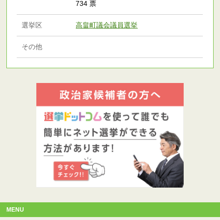
734 票
選挙区
高畠町議会議員選挙
その他
MENU