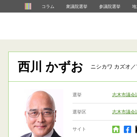
コラム
衆議院選挙
参議院選挙
地
西川 かずお
ニシカワ カズオ／7
選挙
志木市議会
選挙区
志木市議会
サイト