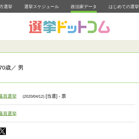
方選挙
選挙スケジュール
政治家データ
はじめての選
0歳／ 男
議員選挙
[当選] - 票
(2020/04/12)
議員選挙