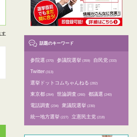
ます
話題のキーワード
参院選
参議院選挙
自民党
(370)
(359)
(333)
Twitter
(313)
選挙ドットコムちゃんねる
(282)
東京都
世論調査
都議選
(264)
(260)
(240)
電話調査
衆議院選挙
(234)
(230)
統一地方選挙
立憲民主党
(227)
(218)