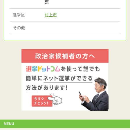
票
選挙区
村上市
その他
MENU