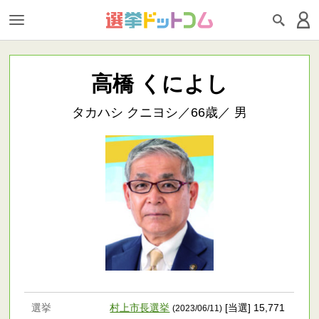
高橋 くによし
タカハシ クニヨシ／66歳／ 男
選挙
村上市長選挙
[当選] 15,771
(2023/06/11)