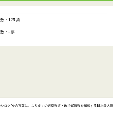
票数：129 票
票数：- 票
モシロク”を合言葉に、より多くの選挙報道・政治家情報を掲載する日本最大