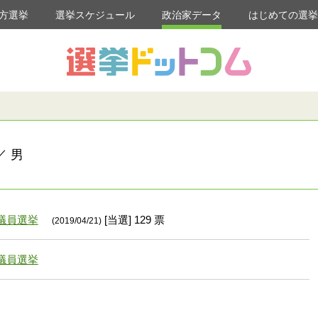
方選挙
選挙スケジュール
政治家データ
はじめての選
／ 男
議員選挙
[当選] 129 票
(2019/04/21)
議員選挙