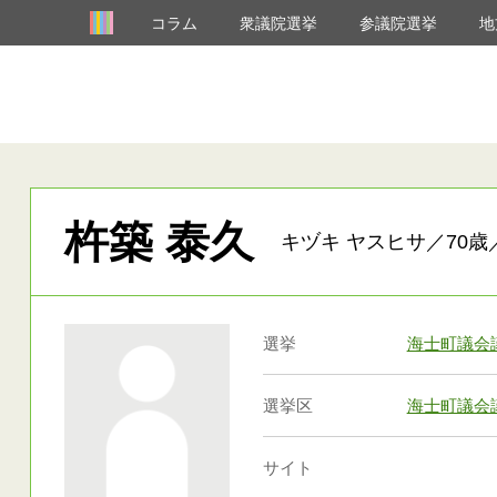
コラム
衆議院選挙
参議院選挙
地
杵築 泰久
キヅキ ヤスヒサ／70歳
選挙
海士町議会
選挙区
海士町議会
サイト