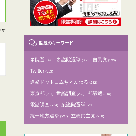
ます
話題のキーワード
参院選
参議院選挙
自民党
(370)
(359)
(333)
Twitter
(313)
選挙ドットコムちゃんねる
(282)
東京都
世論調査
都議選
(264)
(260)
(240)
電話調査
衆議院選挙
(234)
(230)
統一地方選挙
立憲民主党
(227)
(218)