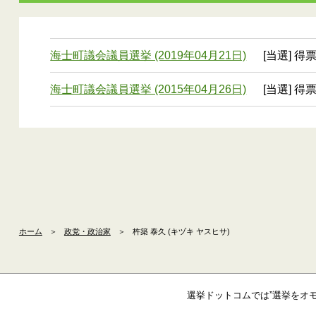
海士町議会議員選挙 (2019年04月21日)
[当選] 得
海士町議会議員選挙 (2015年04月26日)
[当選] 得
ホーム
＞
政党・政治家
＞
杵築 泰久 (キヅキ ヤスヒサ)
選挙ドットコムでは”選挙をオ