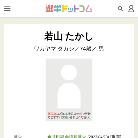
若山 たかし
ワカヤマ タカシ／74歳／ 男
選挙
垂井町議会議員選挙
[当選]
(2023/04/23)