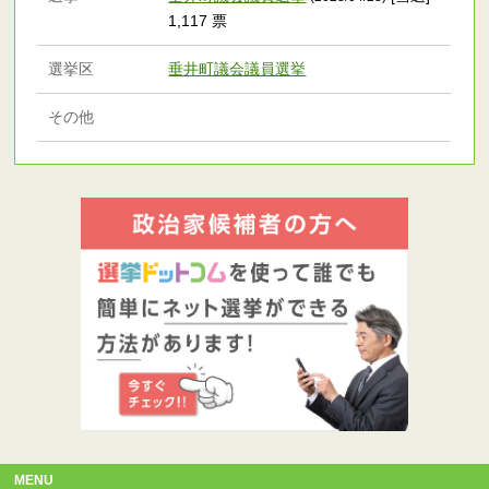
1,117 票
選挙区
垂井町議会議員選挙
その他
MENU