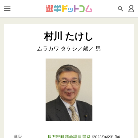
村川 たけし
ムラカワ タケシ／歳／ 男
選挙
長万部町議会議員選挙
[当
(2023/04/23)