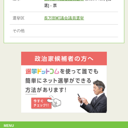
選] - 票
選挙区
長万部町議会議員選挙
その他
MENU