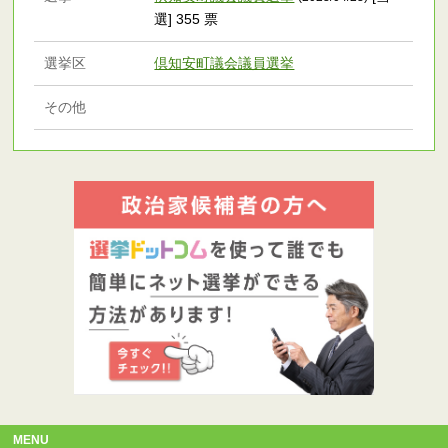
選] 355 票
選挙区
倶知安町議会議員選挙
その他
MENU