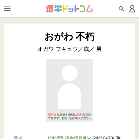
おがわ 不朽
オガワ フキュウ／歳／ 男
選挙
倶知安町議会議員選挙
[当
(2023/04/23)