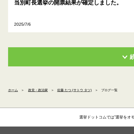
当別町長選挙の開票結果が確定しました。
2025/7/6
ホーム
＞
政党・政治家
＞
佐藤 たつ (サトウ タツ)
＞
ブログ一覧
選挙ドットコムでは”選挙をオ