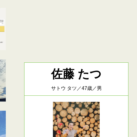
佐藤 たつ
サトウ タツ／47歳／男