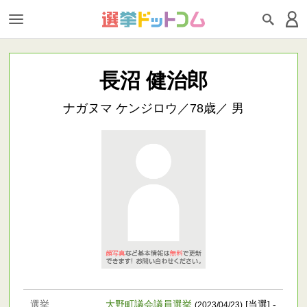
長沼 健治郎
ナガヌマ ケンジロウ／78歳／ 男
選挙
大野町議会議員選挙
[当選] -
(2023/04/23)