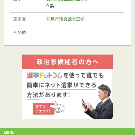
票
0
選挙区
羽島市議会議員選挙
その他
MENU