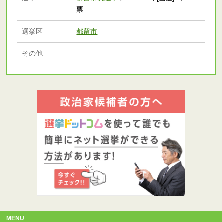
票
選挙区
都留市
その他
MENU