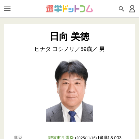
日向 美徳
ヒナタ ヨシノリ／59歳／ 男
選挙
都留市長選挙
[当選] 8,003
(2025/11/16)