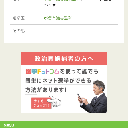
774 票
選挙区
都留市議会選挙
その他
MENU