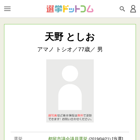
天野 としお
アマノ トシオ／77歳／ 男
選挙
都留市議会議員選挙
[当選]
(2019/04/21)