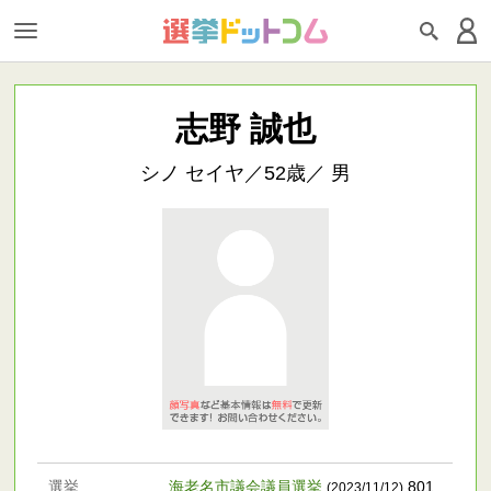
志野 誠也
シノ セイヤ／52歳／ 男
選挙
海老名市議会議員選挙
801
(2023/11/12)