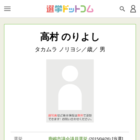
高村 のりよし
タカムラ ノリヨシ／歳／ 男
選挙
鹿嶋市議会議員選挙
[当選]
(2015/04/26)