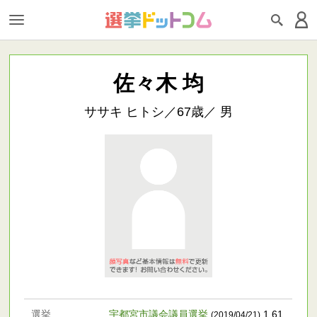
佐々木 均
ササキ ヒトシ／67歳／ 男
選挙
宇都宮市議会議員選挙
1,61
(2019/04/21)