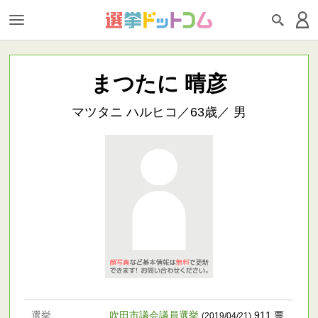
まつたに 晴彦
マツタニ ハルヒコ／63歳／ 男
選挙
吹田市議会議員選挙
911 票
(2019/04/21)