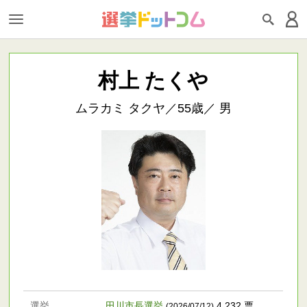
村上 たくや
ムラカミ タクヤ／55歳／ 男
選挙
田川市長選挙
4,232 票
(2026/07/12)