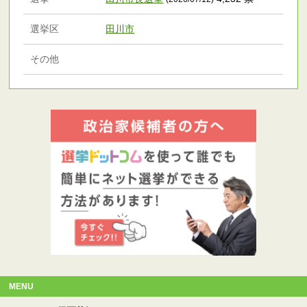
選挙区
田川市
その他
MENU