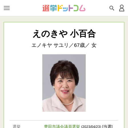
えのきや 小百合
エノキヤ サユリ／67歳／ 女
選挙
豊田市議会議員選挙
[当選]
(2023/04/23)