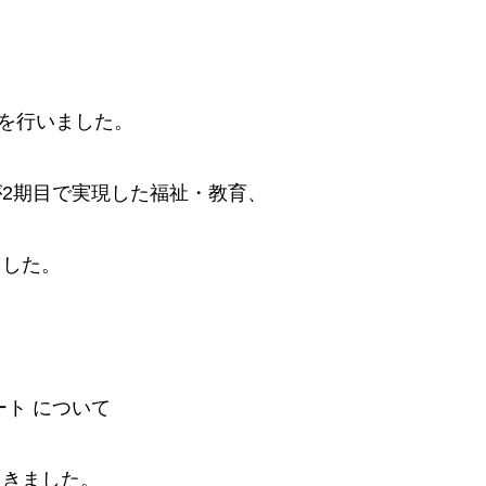
説を行いました。
が2期目で実現した福祉・教育、
ました。
ート について
てきました。