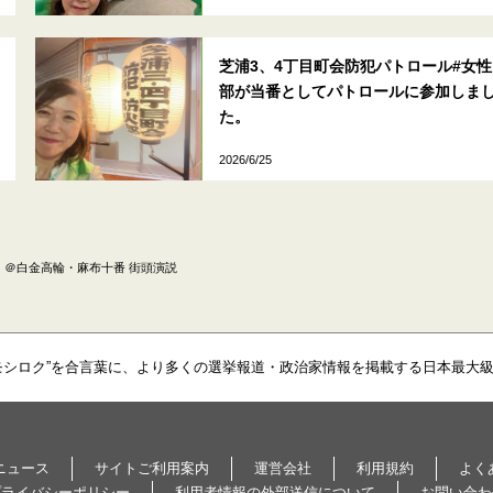
芝浦3、4丁目町会防犯パトロール#女性
部が当番としてパトロールに参加しま
た。
2026/6/25
水）＠白金高輪・麻布十番 街頭演説
モシロク”を合言葉に、より多くの選挙報道・政治家情報を掲載する日本最大
ニュース
サイトご利用案内
運営会社
利用規約
よく
プライバシーポリシー
利用者情報の外部送信について
お問い合わ