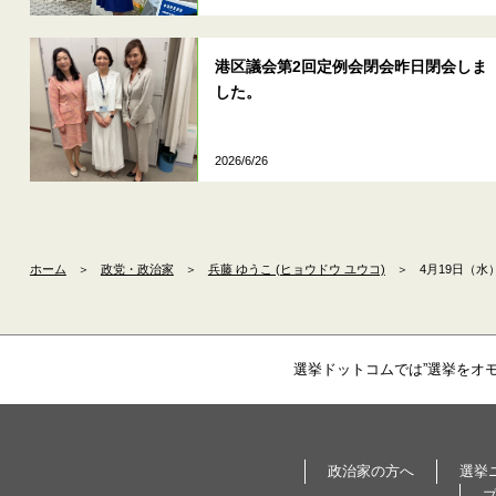
港区議会第2回定例会閉会昨日閉会しま
した。
2026/6/26
ホーム
＞
政党・政治家
＞
兵藤 ゆうこ (ヒョウドウ ユウコ)
＞
4月19日（
選挙ドットコムでは”選挙をオ
政治家の方へ
選挙