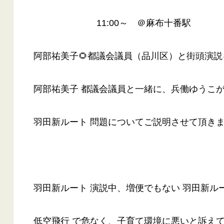
11:00～ ＠麻布十番駅
阿部祐美子🌻都議会議員（品川区）と街頭演
阿部祐美子 都議会議員と一緒に、兵働ゆうこ
羽田新ルート 問題についてご説明させて頂き
羽田新ルート 演説中、増便でもない 羽田新ル
低空飛行 で危なく、子育て環境に悪いと訴え