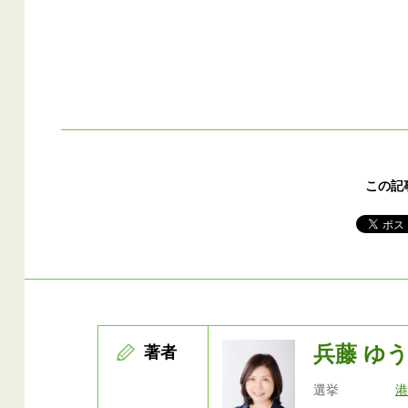
この記
兵藤 ゆ
著者
選挙