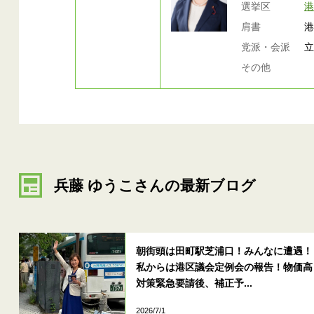
選挙区
肩書
党派・会派
その他
兵藤 ゆうこさんの最新ブログ
朝街頭は田町駅芝浦口！みんなに遭遇！
私からは港区議会定例会の報告！物価高
対策緊急要請後、補正予...
2026/7/1