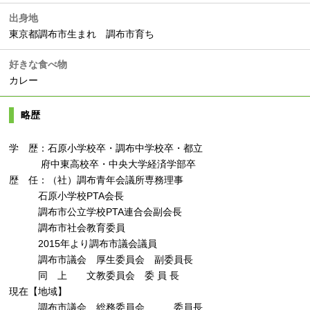
出身地
東京都調布市生まれ 調布市育ち
好きな食べ物
カレー
略歴
学 歴：石原小学校卒・調布中学校卒・都立
府中東高校卒・中央大学経済学部卒
歴 任：（社）調布青年会議所専務理事
石原小学校PTA会長
調布市公立学校PTA連合会副会長
調布市社会教育委員
2015年より調布市議会議員
調布市議会 厚生委員会 副委員長
同 上 文教委員会 委 員 長
現在【地域】
調布市議会 総務委員会 委員長