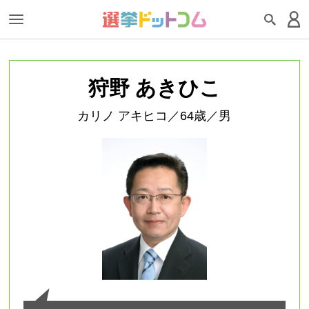
狩野 あきひこ
カリノ アキヒコ／64歳／男