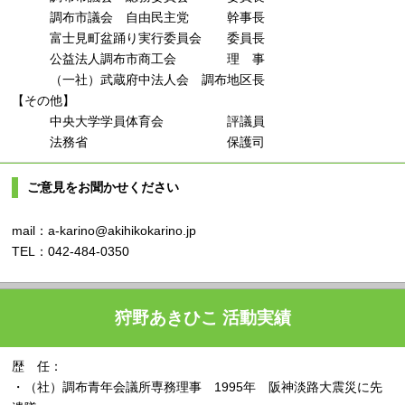
調布市議会 自由民主党 幹事長
富士見町盆踊り実行委員会 委員長
公益法人調布市商工会 理 事
（一社）武蔵府中法人会 調布地区長
【その他】
中央大学学員体育会 評議員
法務省 保護司
ご意見をお聞かせください
mail：a-karino@akihikokarino.jp
TEL：042-484-0350
狩野あきひこ 活動実績
歴 任：
・（社）調布青年会議所専務理事 1995年 阪神淡路大震災に先