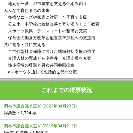
・地元が一番、都市農業を支える仕組み創り
みんなで育むまちの未来
・多様なニーズや家庭に対応した子育て支援
・公立小・中学校の校務改善と寄り添うＩＣＴ教育
・スポーツ振興・テニスコートの整備と充実
・保育士の働き方改革と配置基準加配への支援増
共に創る・共に支える
・全世代型社会保障に向けた地域包括支援の強化
・介護人材の育成と在宅療養・介護支援を充実
・性多様性の尊重と男女共同参画推進
・eスポーツを通じて包括的世代間交流
これまでの得票状況
調布市議会議員選挙 (2023年04月23日)
得票数：1,724 票
調布市議会議員選挙 (2019年04月21日)
[当選] 得票数：1,509 票