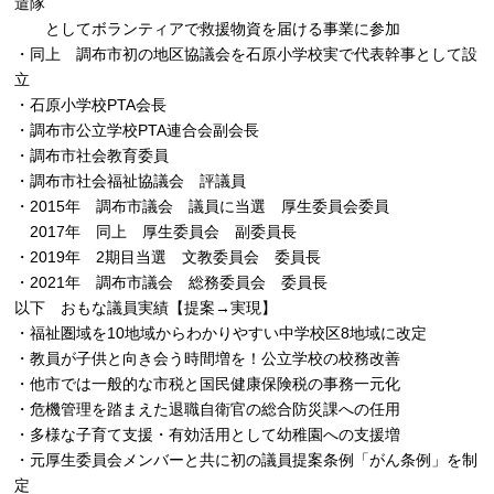
遣隊
としてボランティアで救援物資を届ける事業に参加
・同上 調布市初の地区協議会を石原小学校実で代表幹事として設
立
・石原小学校PTA会長
・調布市公立学校PTA連合会副会長
・調布市社会教育委員
・調布市社会福祉協議会 評議員
・2015年 調布市議会 議員に当選 厚生委員会委員
2017年 同上 厚生委員会 副委員長
・2019年 2期目当選 文教委員会 委員長
・2021年 調布市議会 総務委員会 委員長
以下 おもな議員実績【提案→実現】
・福祉圏域を10地域からわかりやすい中学校区8地域に改定
・教員が子供と向き会う時間増を！公立学校の校務改善
・他市では一般的な市税と国民健康保険税の事務一元化
・危機管理を踏まえた退職自衛官の総合防災課への任用
・多様な子育て支援・有効活用として幼稚園への支援増
・元厚生委員会メンバーと共に初の議員提案条例「がん条例」を制
定