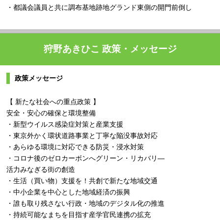
・都議会議員と共に調布基地跡地グランド東側の開門前倒し
狩野あきひこ 政策・メッセージ
政策メッセージ
【 新たな社会への重点政策 】
安全・安心の確保と環境整備
・新型ウイルス感染症対策と産業支援
・東京外かく環状道路事業と丁寧な陥没事故対応
・あらゆる環境に対応できる防災・浸水対策
・コロナ後のゼロカーボンへグリーン・リカバリ―
活力みなぎる街の創造
・生活（買い物）支援を！共創で新たな地域交通
・中小企業を中心とした地域経済の振興
・誰も取り残さない行政・地域のデジタル化の推進
・持続可能なまちを目指す産学官民連携の拡充