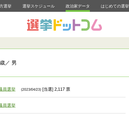
方選挙
選挙スケジュール
政治家データ
はじめての選
歳／ 男
議員選挙
[当選] 2,117 票
(2023/04/23)
議員選挙