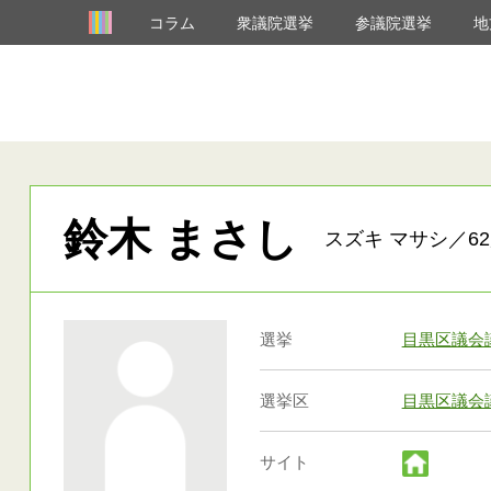
コラム
衆議院選挙
参議院選挙
地
鈴木 まさし
スズキ マサシ／62
選挙
目黒区議会
選挙区
目黒区議会
サイト