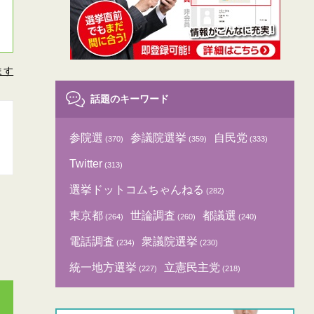
ます
話題のキーワード
参院選
参議院選挙
自民党
(370)
(359)
(333)
Twitter
(313)
選挙ドットコムちゃんねる
(282)
東京都
世論調査
都議選
(264)
(260)
(240)
電話調査
衆議院選挙
(234)
(230)
統一地方選挙
立憲民主党
(227)
(218)