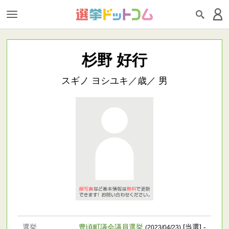
杉野 好行
スギノ ヨシユキ／歳／ 男
選挙
豊頃町議会議員選挙
[当選] -
(2023/04/23)