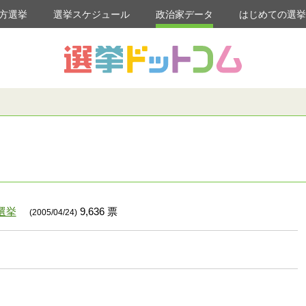
方選挙
選挙スケジュール
政治家データ
はじめての選
選挙
9,636 票
(2005/04/24)