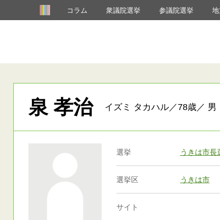
コラム
衆議院選挙
参議院選挙
地
泉 孝治
イズミ タカハル／78歳／ 男
選挙
うきは市長
選挙区
うきは市
サイト