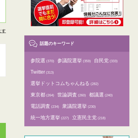
ます
話題のキーワード
参院選
参議院選挙
自民党
(370)
(359)
(333)
Twitter
(313)
選挙ドットコムちゃんねる
(282)
東京都
世論調査
都議選
(264)
(260)
(240)
電話調査
衆議院選挙
(234)
(230)
統一地方選挙
立憲民主党
(227)
(218)