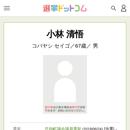
小林 清悟
コバヤシ セイゴ／67歳／ 男
選挙
庄内町議会議員選挙
[当選] -
(2018/06/24)