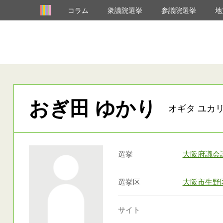
コラム
衆議院選挙
参議院選挙
地
おぎ田 ゆかり
オギタ ユカ
選挙
大阪府議会
選挙区
大阪市生野
サイト