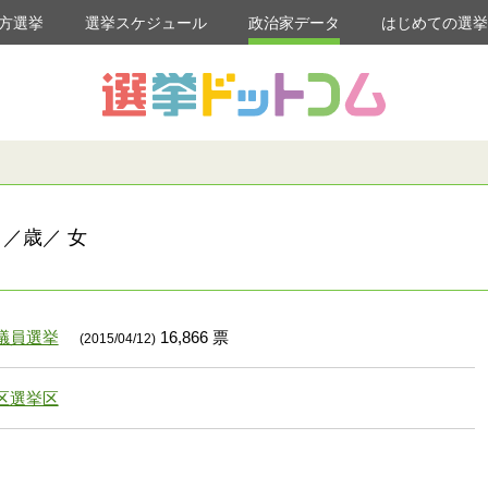
方選挙
選挙スケジュール
政治家データ
はじめての選
リ／歳／ 女
議員選挙
16,866 票
(2015/04/12)
区選挙区