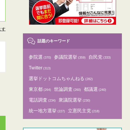
ます
話題のキーワード
参院選
参議院選挙
自民党
(370)
(359)
(333)
Twitter
(313)
選挙ドットコムちゃんねる
(282)
東京都
世論調査
都議選
(264)
(260)
(240)
電話調査
衆議院選挙
(234)
(230)
統一地方選挙
立憲民主党
(227)
(218)