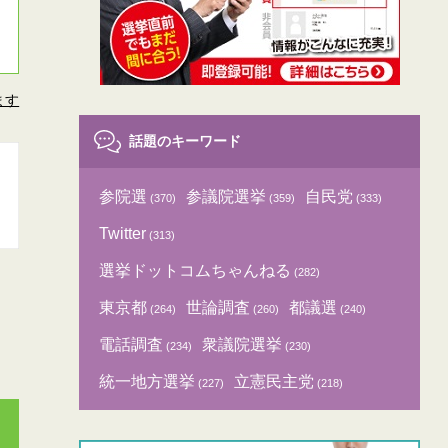
ます
話題のキーワード
参院選
参議院選挙
自民党
(370)
(359)
(333)
Twitter
(313)
選挙ドットコムちゃんねる
(282)
東京都
世論調査
都議選
(264)
(260)
(240)
電話調査
衆議院選挙
(234)
(230)
統一地方選挙
立憲民主党
(227)
(218)