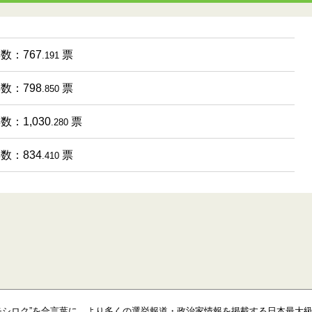
票数：767
票
.191
票数：798
票
.850
数：1,030
票
.280
票数：834
票
.410
モシロク”を合言葉に、より多くの選挙報道・政治家情報を掲載する日本最大