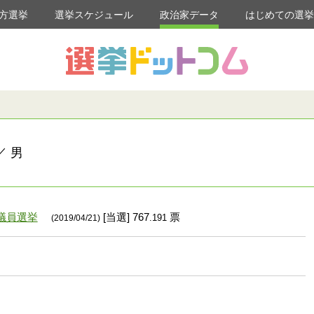
方選挙
選挙スケジュール
政治家データ
はじめての選
／ 男
議員選挙
[当選] 767
票
.191
(2019/04/21)