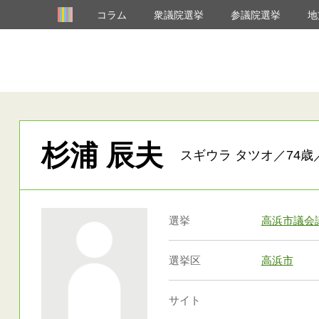
コラム
衆議院選挙
参議院選挙
地
杉浦 辰夫
スギウラ タツオ／74歳
選挙
高浜市議会
選挙区
高浜市
サイト